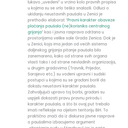
lukavo „uvedeni“ u vrzino kolo pravnih propisa
u kojima su se vrlo teško snalazili. Odluci o
ukidanju neustavnih paušala u Zenici je
prethodio elaborat “
Pravni karakter obaveze
plaćanja paušala (ne)korisnika centralnog
grijanja
” kao i javna rasprava održana u
prostorijama velike sale Grada Zenica. Dok je
u Zenici, koja ima jedan od većih sistema
daljinskog grijanja pitanje paušala bilo
zanemareno, kako od strane svih organa
vlasti tako i od strane nevladinih organizacija,
u drugim gradovima (Travnik, Prijedor,
Sarajevo etc.) su vođeni upravni i sudski
postupci u kojima su se građani borili da
dokažu neustavni karakter paušala.
Zahvaljujući upravo toj borbi, građani su
uspjeli dokazati pravu pravnu prirodu i
karakter paušala, a što bi ovaj put trebalo
imati refleksije na cijelom teritoriju BiH. To
praktično znači da iz diskursa javne rasprave
o paušalima izbacujemo argument