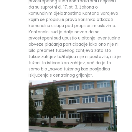
prvostepenog suda kontradiktorni i nejasni i
da su suprotni čl. 17. st. 3. Zakona o
komunalnim djelatnostima Kantona Sarajevo
kojim se propisuje pravo korisnika otkazati
komunalnu uslugu pod propisanim uslovima.
Kantonalni sud je dalje naveo da se
prvostepeni sud upustio u pitanje .eventualne
obveze plaćanja participacije iako ono nije ni
bilo predmet tužbenog zahtjeva zato što
takav zahtjev tužiteljica nije ni postavila, niti je
tuženi to isticao kao zahtjev, već da je to
samo bio „navod tuženog kao posljedica
isključenja s centralnog grijanja”.