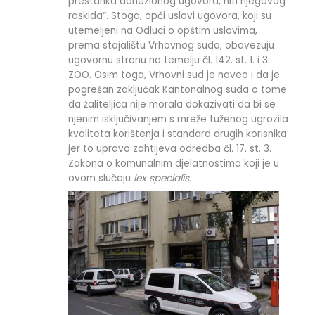
prestanka adhezionog ugovora, niti njegovog
raskida“. Stoga, opći uslovi ugovora, koji su
utemeljeni na Odluci o opštim uslovima,
prema stajalištu Vrhovnog suda, obavezuju
ugovornu stranu na temelju čl. 142. st. 1. i 3.
ZOO. Osim toga, Vrhovni sud je naveo i da je
pogrešan zaključak Kantonalnog suda o tome
da žaliteljica nije morala dokazivati da bi se
njenim isključivanjem s mreže tuženog ugrozila
kvaliteta korištenja i standard drugih korisnika
jer to upravo zahtijeva odredba čl. 17. st. 3.
Zakona o komunalnim djelatnostima koji je u
ovom slučaju
lex specialis.