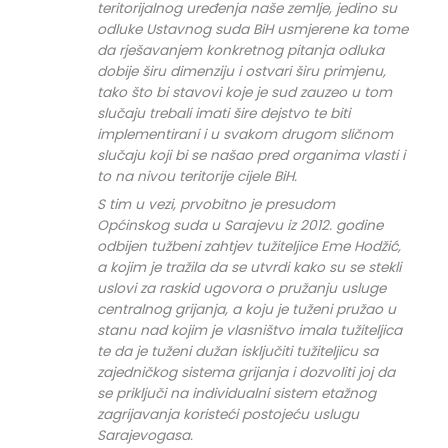
teritorijalnog uređenja naše zemlje, jedino su
odluke Ustavnog suda BiH usmjerene ka tome
da rješavanjem konkretnog pitanja odluka
dobije širu dimenziju i ostvari širu primjenu,
tako što bi stavovi koje je sud zauzeo u tom
slučaju trebali imati šire dejstvo te biti
implementirani i u svakom drugom sličnom
slučaju koji bi se našao pred organima vlasti i
to na nivou teritorije cijele BiH.
S tim u vezi, prvobitno je presudom
Općinskog suda u Sarajevu iz 2012. godine
odbijen tužbeni zahtjev tužiteljice Eme Hodžić,
a kojim je tražila da se utvrdi kako su se stekli
uslovi za raskid ugovora o pružanju usluge
centralnog grijanja, a koju je tuženi pružao u
stanu nad kojim je vlasništvo imala tužiteljica
te da je tuženi dužan isključiti tužiteljicu sa
zajedničkog sistema grijanja i dozvoliti joj da
se priključi na individualni sistem etažnog
zagrijavanja koristeći postojeću uslugu
Sarajevogasa.