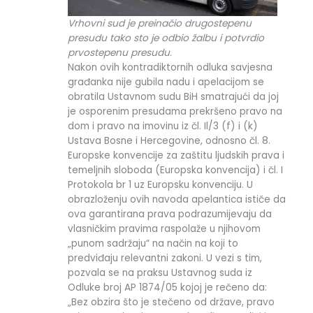
Vrhovni sud je preinačio drugostepenu
presudu tako sto je odbio žalbu i potvrdio
prvostepenu presudu.
Nakon ovih kontradiktornih odluka savjesna
građanka nije gubila nadu i apelacijom se
obratila Ustavnom sudu BiH smatrajući da joj
je osporenim presudama prekršeno pravo na
dom i pravo na imovinu iz čl. Il/3 (f) i (k)
Ustava Bosne i Hercegovine, odnosno čl. 8.
Europske konvencije za zaštitu ljudskih prava i
temeljnih sloboda (Europska konvencija) i čl. I
Protokola br 1 uz Europsku konvenciju. U
obrazloženju ovih navoda apelantica ističe da
ova garantirana prava podrazumijevaju da
vlasničkim pravima raspolaže u njihovom
„punom sadržaju“ na način na koji to
predviđaju relevantni zakoni. U vezi s tim,
pozvala se na praksu Ustavnog suda iz
Odluke broj AP 1874/05 kojoj je rečeno da:
„Bez obzira što je stečeno od države, pravo