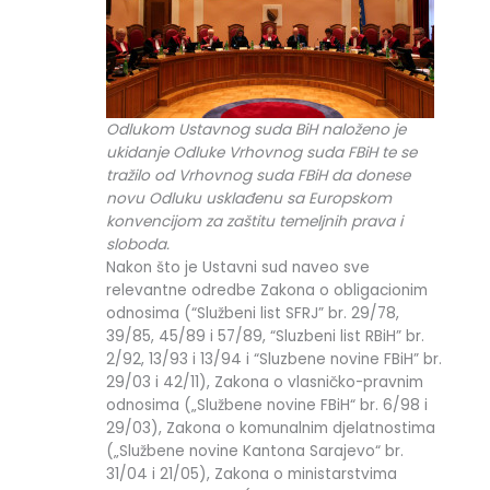
Odlukom Ustavnog suda BiH naloženo je
ukidanje Odluke Vrhovnog suda FBiH te se
tražilo od Vrhovnog suda FBiH da donese
novu Odluku usklađenu sa Europskom
konvencijom za zaštitu temeljnih prava i
sloboda.
Nakon što je Ustavni sud naveo sve
relevantne odredbe Zakona o obligacionim
odnosima (“Službeni list SFRJ” br. 29/78,
39/85, 45/89 i 57/89, “Sluzbeni list RBiH” br.
2/92, 13/93 i 13/94 i “Sluzbene novine FBiH” br.
29/03 i 42/11), Zakona o vlasničko-pravnim
odnosima („Službene novine FBiH“ br. 6/98 i
29/03), Zakona o komunalnim djelatnostima
(„Službene novine Kantona Sarajevo“ br.
31/04 i 21/05), Zakona o ministarstvima