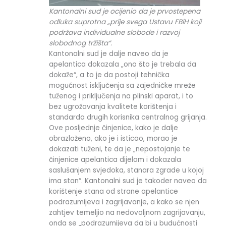
Kantonalni sud je ocijenio da je prvostepena
odluka suprotna „prije svega Ustavu FBiH koji
podržava individualne slobode i razvoj
slobodnog tržišta“.
Kantonalni sud je dalje naveo da je
apelantica dokazala „ono što je trebala da
dokaže“, a to je da postoji tehnička
mogućnost isključenja sa zajedničke mreže
tuženog i priključenja na plinski aparat, i to
bez ugrožavanja kvalitete korištenja i
standarda drugih korisnika centralnog grijanja.
Ove posljednje činjenice, kako je dalje
obrazloženo, ako je i isticao, morao je
dokazati tuženi, te da je „nepostojanje te
činjenice apelantica dijelom i dokazala
saslušanjem svjedoka, stanara zgrade u kojoj
ima stan“. Kantonalni sud je takoder naveo da
korištenje stana od strane apelantice
podrazumijeva i zagrijavanje, a kako se njen
zahtjev temeljio na nedovoljnom zagrijavanju,
onda se „podrazumijeva da bi u budućnosti