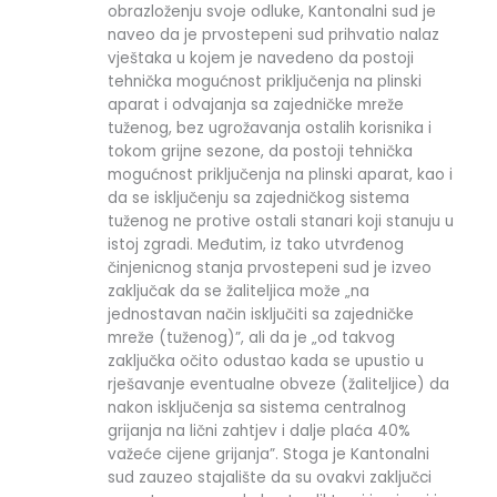
obrazloženju svoje odluke, Kantonalni sud je
naveo da je prvostepeni sud prihvatio nalaz
vještaka u kojem je navedeno da postoji
tehnička mogućnost priključenja na plinski
aparat i odvajanja sa zajedničke mreže
tuženog, bez ugrožavanja ostalih korisnika i
tokom grijne sezone, da postoji tehnička
mogućnost priključenja na plinski aparat, kao i
da se isključenju sa zajedničkog sistema
tuženog ne protive ostali stanari koji stanuju u
istoj zgradi. Međutim, iz tako utvrđenog
činjenicnog stanja prvostepeni sud je izveo
zaključak da se žaliteljica može „na
jednostavan način isključiti sa zajedničke
mreže (tuženog)”, ali da je „od takvog
zaključka očito odustao kada se upustio u
rješavanje eventualne obveze (žaliteljice) da
nakon isključenja sa sistema centralnog
grijanja na lični zahtjev i dalje plaća 40%
važeće cijene grijanja”. Stoga je Kantonalni
sud zauzeo stajalište da su ovakvi zaključci