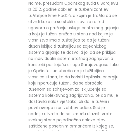
Naime, presudom Općinskog suda u Sarajevu
iz 2012. godine odbijen je tužbeni zahtjev
tužiteljice Eme Hodžić, a kojim je tražila da se
utvrdi kako su se stekli uslovi za raskid
ugovora o pružanju usluge centralnog grijanja,
a koju je tuženi pružao u stanu nad kojim je
vlasništvo imala tužiteljica te da je tuženi
dužan isključiti tužiteljicu sa zajedničkog
sistema grijanja te dozvoliti joj da se priključi
na individualni sistem etažnog zagrijavanja
koristeći postojeću uslugu Sarajevogasa. Iako
je Općinski sud utvrdio da je tužiteljica
vlasnica stana, te da koristi toplinsku energiju
koju isporučuje tuženi, da se obraćala
tuženom sa zahtjevom za isključenje sa
sistema kolektivnog zagrijavanja, te da mu je
dostavila nalaz vještaka, ali da je tuženi i
povrh svega njen zahtjev odbio. Sud je
nadalje utvrdio da se između ulaznih vrata
svakog stana pojedinačno nalaze cijevi
zaštićene posebnim ormarićem iz kojeg se,