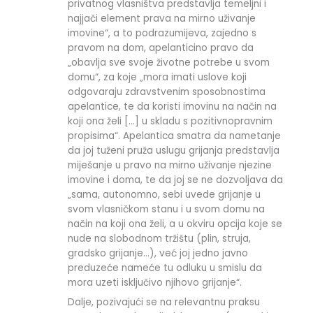
privatnog vlasništva predstavlja temeljni i
najjači element prava na mirno uživanje
imovine“, a to podrazumijeva, zajedno s
pravom na dom, apelanticino pravo da
„obavlja sve svoje životne potrebe u svom
domu“, za koje „mora imati uslove koji
odgovaraju zdravstvenim sposobnostima
apelantice, te da koristi imovinu na način na
koji ona želi […] u skladu s pozitivnopravnim
propisima“. Apelantica smatra da nametanje
da joj tuženi pruža uslugu grijanja predstavlja
miješanje u pravo na mirno uživanje njezine
imovine i doma, te da joj se ne dozvoljava da
„sama, autonomno, sebi uvede grijanje u
svom vlasničkom stanu i u svom domu na
način na koji ona želi, a u okviru opcija koje se
nude na slobodnom tržištu (plin, struja,
gradsko grijanje…), već joj jedno javno
preduzeće nameće tu odluku u smislu da
mora uzeti isključivo njihovo grijanje“.
Dalje, pozivajući se na relevantnu praksu