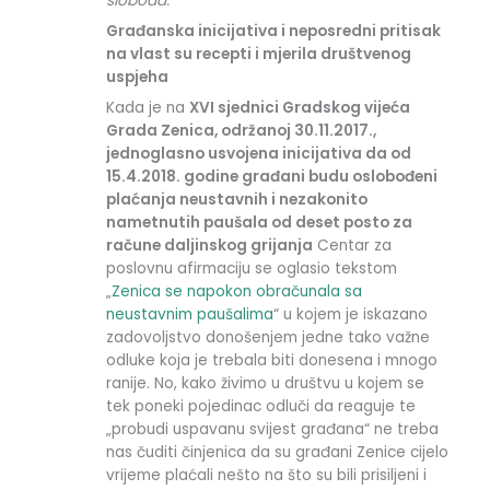
sloboda.
Građanska inicijativa i neposredni pritisak
na vlast su recepti i mjerila društvenog
uspjeha
Kada je na
XVI sjednici Gradskog vijeća
Grada Zenica, održanoj 30.11.2017.,
jednoglasno usvojena inicijativa da od
15.4.2018. godine građani budu oslobođeni
plaćanja neustavnih i nezakonito
nametnutih paušala od deset posto za
račune daljinskog grijanja
Centar za
poslovnu afirmaciju se oglasio tekstom
„
Zenica se napokon obračunala sa
neustavnim paušalima
“ u kojem je iskazano
zadovoljstvo donošenjem jedne tako važne
odluke koja je trebala biti donesena i mnogo
ranije. No, kako živimo u društvu u kojem se
tek poneki pojedinac odluči da reaguje te
„probudi uspavanu svijest građana“ ne treba
nas čuditi činjenica da su građani Zenice cijelo
vrijeme plaćali nešto na što su bili prisiljeni i