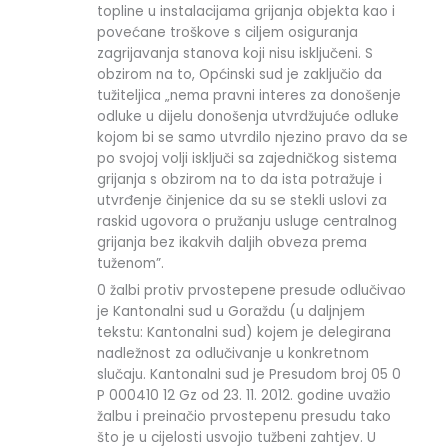
topline u instalacijama grijanja objekta kao i
povećane troškove s ciljem osiguranja
zagrijavanja stanova koji nisu isključeni. S
obzirom na to, Općinski sud je zaključio da
tužiteljica „nema pravni interes za donošenje
odluke u dijelu donošenja utvrdžujuće odluke
kojom bi se samo utvrdilo njezino pravo da se
po svojoj volji isključi sa zajedničkog sistema
grijanja s obzirom na to da ista potražuje i
utvrđenje činjenice da su se stekli uslovi za
raskid ugovora o pružanju usluge centralnog
grijanja bez ikakvih daljih obveza prema
tuženom”.
0 žalbi protiv prvostepene presude odlučivao
je Kantonalni sud u Goraždu (u daljnjem
tekstu: Kantonalni sud) kojem je delegirana
nadležnost za odlučivanje u konkretnom
slučaju. Kantonalni sud je Presudom broj 05 0
P 000410 12 Gz od 23. 11. 2012. godine uvažio
žalbu i preinačio prvostepenu presudu tako
što je u cijelosti usvojio tužbeni zahtjev. U