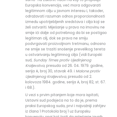
Europska konvencija, već mora odgovarati
legitimnom cilju u javnom interesu i, također,
odražavati razuman odnos proporcionalnosti
između upotrijebljenih sredstava i cilja koji se
želi ostvariti. Miješanje u pravo na imovinu ne
smije ići dalje od potrebnog da bi se postigao
legitiman cilj, dok se prava ne smiju
podvrgavati proizvoljnom tretmanu, odnosno
ne smije se traziti snošenje prevelikog tereta
u ostvarivanju legitimnog cilja (vidi Europski
sud,
Sunday Times protiv Ujedinjenog
Kraljevstva,
presuda od 26. 04. 1979. godine,
serija A, broj 30, stavak 49. i
Malone protiv
Ujedinjenog Kraljevstva,
presuda od 2.
kolovoza 1984. godine, serija A, broj 82, st. 67.
i 68.).
U vezi s prvim pitanjem koje mora ispitati,
Ustavni sud podsjeća na to da je, prema
praksi Europskog suda, prvi i najvažniji zahtjev
iz člana 1 Protokola broj 1 uz Europsku
konvenciju onaj koji traži da miješanje javnih