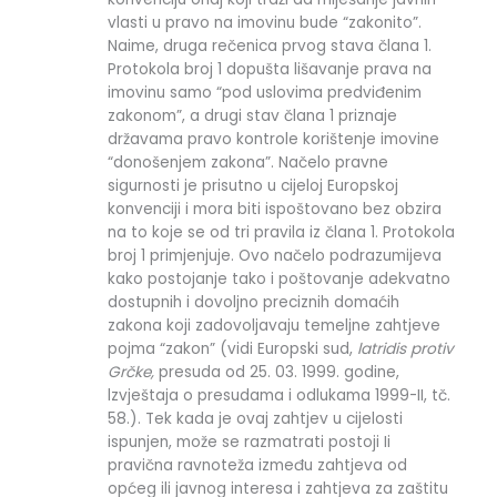
vlasti u pravo na imovinu bude “zakonito”.
Naime, druga rečenica prvog stava člana 1.
Protokola broj 1 dopušta lišavanje prava na
imovinu samo “pod uslovima predviđenim
zakonom”, a drugi stav člana 1 priznaje
državama pravo kontrole korištenje imovine
“donošenjem zakona”. Načelo pravne
sigurnosti je prisutno u cijeloj Europskoj
konvenciji i mora biti ispoštovano bez obzira
na to koje se od tri pravila iz člana 1. Protokola
broj 1 primjenjuje. Ovo načelo podrazumijeva
kako postojanje tako i poštovanje adekvatno
dostupnih i dovoljno preciznih domaćih
zakona koji zadovoljavaju temeljne zahtjeve
pojma “zakon” (vidi Europski sud,
latridis protiv
Grčke,
presuda od 25. 03. 1999. godine,
lzvještaja o presudama i odlukama 1999-II, tč.
58.). Tek kada je ovaj zahtjev u cijelosti
ispunjen, može se razmatrati postoji Ii
pravična ravnoteža između zahtjeva od
općeg ili javnog interesa i zahtjeva za zaštitu