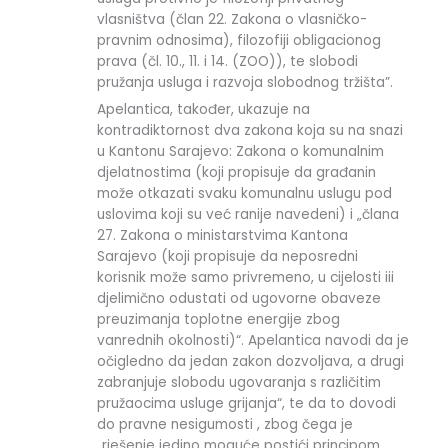
vlasništva (član 22. Zakona o vlasničko-
pravnim odnosima), filozofiji obligacionog
prava (čl. 10., 11. i 14. (ZOO)), te slobodi
pružanja usluga i razvoja slobodnog tržišta”.
Apelantica, također, ukazuje na
kontradiktornost dva zakona koja su na snazi
u Kantonu Sarajevo: Zakona o komunalnim
djelatnostima (koji propisuje da građanin
može otkazati svaku komunalnu uslugu pod
uslovima koji su već ranije navedeni) i „člana
27. Zakona o ministarstvima Kantona
Sarajevo (koji propisuje da neposredni
korisnik može samo privremeno, u cijelosti iii
djelimično odustati od ugovorne obaveze
preuzimanja toplotne energije zbog
vanrednih okolnosti)“. Apelantica navodi da je
očigledno da jedan zakon dozvoljava, a drugi
zabranjuje slobodu ugovaranja s različitim
pružaocima usluge grijanja“, te da to dovodi
do pravne nesigumosti , zbog čega je
„rješenje jedino moguće postići principom