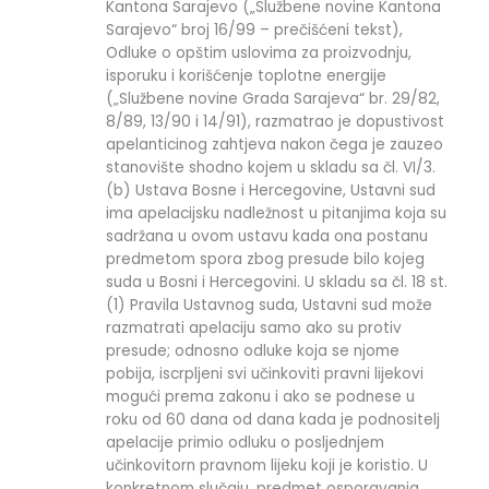
Kantona Sarajevo („Službene novine Kantona
Sarajevo“ broj 16/99 – prečišćeni tekst),
Odluke o opštim uslovima za proizvodnju,
isporuku i korišćenje toplotne energije
(„Službene novine Grada Sarajeva“ br. 29/82,
8/89, 13/90 i 14/91), razmatrao je dopustivost
apelanticinog zahtjeva nakon čega je zauzeo
stanovište shodno kojem u skladu sa čl. VI/3.
(b) Ustava Bosne i Hercegovine, Ustavni sud
ima apelacijsku nadležnost u pitanjima koja su
sadržana u ovom ustavu kada ona postanu
predmetom spora zbog presude bilo kojeg
suda u Bosni i Hercegovini. U skladu sa čl. 18 st.
(1) Pravila Ustavnog suda, Ustavni sud može
razmatrati apelaciju samo ako su protiv
presude; odnosno odluke koja se njome
pobija, iscrpljeni svi učinkoviti pravni lijekovi
mogući prema zakonu i ako se podnese u
roku od 60 dana od dana kada je podnositelj
apelacije primio odluku o posljednjem
učinkovitorn pravnom lijeku koji je koristio. U
konkretnom slučaju, predmet osporavanja