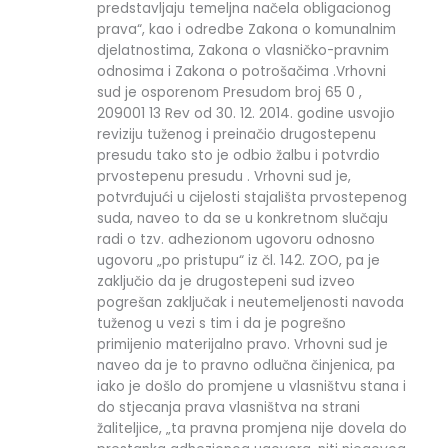
predstavljaju temeljna načela obligacionog
prava“, kao i odredbe Zakona o komunalnim
djelatnostima, Zakona o vlasničko-pravnim
odnosima i Zakona o potrošačima .Vrhovni
sud je osporenom Presudom broj 65 0 ,
209001 13 Rev od 30. 12. 2014. godine usvojio
reviziju tuženog i preinačio drugostepenu
presudu tako sto je odbio žalbu i potvrdio
prvostepenu presudu . Vrhovni sud je,
potvrđujući u cijelosti stajališta prvostepenog
suda, naveo to da se u konkretnom slučaju
radi o tzv. adhezionom ugovoru odnosno
ugovoru „po pristupu“ iz čl. 142. ZOO, pa je
zaključio da je drugostepeni sud izveo
pogrešan zaključak i neutemeljenosti navoda
tuženog u vezi s tim i da je pogrešno
primijenio materijalno pravo. Vrhovni sud je
naveo da je to pravno odlučna činjenica, pa
iako je došlo do promjene u vlasništvu stana i
do stjecanja prava vlasništva na strani
žaliteljice, „ta pravna promjena nije dovela do