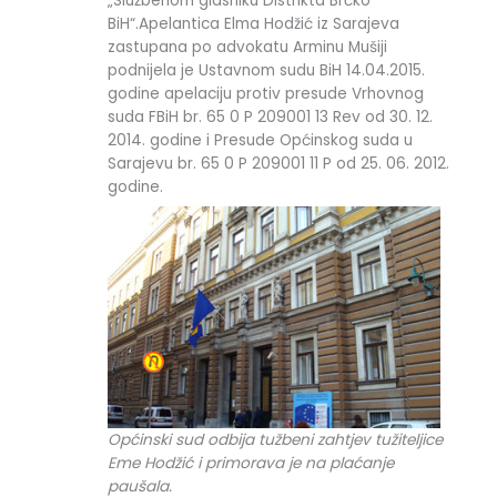
„Službenom glasniku Distrikta Brčko
BiH“.Apelantica Elma Hodžić iz Sarajeva
zastupana po advokatu Arminu Mušiji
podnijela je Ustavnom sudu BiH 14.04.2015.
godine apelaciju protiv presude Vrhovnog
suda FBiH br. 65 0 P 209001 13 Rev od 30. 12.
2014. godine i Presude Općinskog suda u
Sarajevu br. 65 0 P 209001 11 P od 25. 06. 2012.
godine.
Općinski sud odbija tužbeni zahtjev tužiteljice
Eme Hodžić i primorava je na plaćanje
paušala.