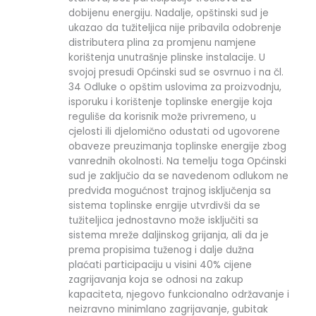
dobijenu energiju. Nadalje, opštinski sud je
ukazao da tužiteljica nije pribavila odobrenje
distributera plina za promjenu namjene
korištenja unutrašnje plinske instalacije. U
svojoj presudi Općinski sud se osvrnuo i na čl.
34 Odluke o opštim uslovima za proizvodnju,
isporuku i korištenje toplinske energije koja
reguliše da korisnik može privremeno, u
cjelosti ili djelomično odustati od ugovorene
obaveze preuzimanja toplinske energije zbog
vanrednih okolnosti. Na temelju toga Općinski
sud je zaključio da se navedenom odlukom ne
predviđa mogućnost trajnog isključenja sa
sistema toplinske enrgije utvrdivši da se
tužiteljica jednostavno može isključiti sa
sistema mreže daljinskog grijanja, ali da je
prema propisima tuženog i dalje dužna
plaćati participaciju u visini 40% cijene
zagrijavanja koja se odnosi na zakup
kapaciteta, njegovo funkcionalno održavanje i
neizravno minimlano zagrijavanje, gubitak