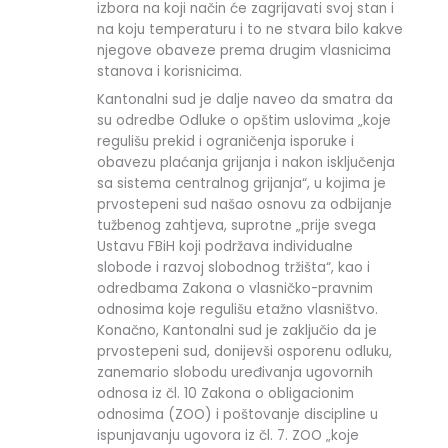
izbora na koji način će zagrijavati svoj stan i
na koju temperaturu i to ne stvara bilo kakve
njegove obaveze prema drugim vlasnicima
stanova i korisnicima.
Kantonalni sud je dalje naveo da smatra da
su odredbe Odluke o opštim uslovima „koje
regulišu prekid i ograničenja isporuke i
obavezu plaćanja grijanja i nakon isključenja
sa sistema centralnog grijanja“, u kojima je
prvostepeni sud našao osnovu za odbijanje
tužbenog zahtjeva, suprotne „prije svega
Ustavu FBiH koji podržava individualne
slobode i razvoj slobodnog tržišta“, kao i
odredbama Zakona o vlasničko-pravnim
odnosima koje regulišu etažno vlasništvo.
Konačno, Kantonalni sud je zaključio da je
prvostepeni sud, donijevši osporenu odluku,
zanemario slobodu uređivanja ugovornih
odnosa iz čl. 10 Zakona o obligacionim
odnosima (ZOO) i poštovanje discipline u
ispunjavanju ugovora iz čl. 7. ZOO „koje