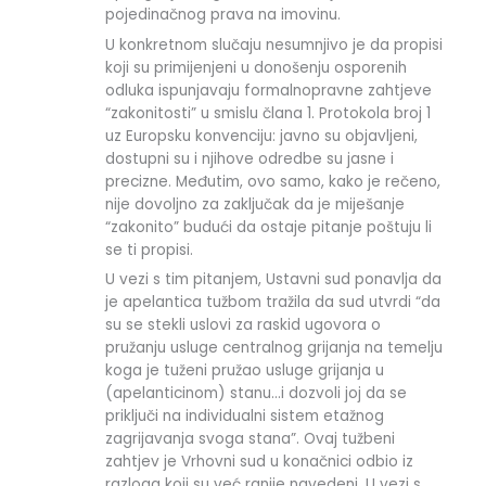
pojedinačnog prava na imovinu.
U konkretnom slučaju nesumnjivo je da propisi
koji su primijenjeni u donošenju osporenih
odluka ispunjavaju formalno­pravne zahtjeve
“zakonitosti” u smislu člana 1. Protokola broj 1
uz Europsku konvenciju: javno su objavljeni,
dostupni su i njihove odredbe su jasne i
precizne. Međutim, ovo samo, kako je rečeno,
nije dovoljno za zaključak da je miješanje
“zakonito” budući da ostaje pitanje poštuju li
se ti propisi.
U vezi s tim pitanjem, Ustavni sud ponavlja da
je apelantica tužbom tražila da sud utvrdi “da
su se stekli uslovi za raskid ugovora o
pružanju usluge centralnog grijanja na temelju
koga je tuženi pružao usluge grijanja u
(apelanticinom) stanu…i dozvoli joj da se
priključi na individualni sistem etažnog
zagrijavanja svoga stana”. Ovaj tužbeni
zahtjev je Vrhovni sud u konačnici odbio iz
razloga koji su već ranije navedeni. U vezi s