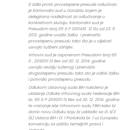
0 žalbi protiv prvostepene presude odlučivao
je Kantonalni sud u Goraždu kojem je
delegirana nadležnost za odlučivanje u
konkretnom slučaju. Kantonalni sud je
Presudom broj 05 0 P 000410 12 Gz od 23. 11.
2012. godine uvažio žalbu i preinačio
prvostepenu presudu tako što je u cijelosti
usvojio tužbeni zahtjev.
Vrhovni sud je osporenom Presudom broj 65
0 , 209001 13 Rev od 30. 12. 2014. godine
usvojio reviziju tuženog i preinačio
drugostepenu presudu tako sto je odbio žalbu
i potvrdio prvostepenu presudu .
Odlukom Ustavnog suda BiH naloženo je
ukidanje Odluke Vrhovnog suda Federacije BiH
br. 65 0 P 209001 13 Rev od 30. 12. 2014. godine
te vraćanje iste Vrhovnom sudu FBiH kako bi
donio novu Odluku koju bi uskladio sa čl. II/3
(k) Ustava BiH i čl. 1 Protokola br. 1 uz Europsku
konvenciju za zaštitu temeljnih prava i