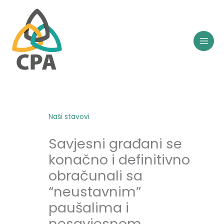
Skip
to
content
Naši stavovi
Savjesni građani se
konačno i definitivno
obračunali sa
“neustavnim”
paušalima i
nesavjesnom