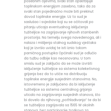
posebnim cijevima, svaki stan opskrbljuje
toplinskom energijom zasebno, tako da za
svaki stan pojedinačno može biti prekinut
dovod toplinske energije. Uz to sud je
saslušao i svjedoke koji su se očitovali po
pitanju uticaja eventualnog isključenja
tužiteljice na zagrijavanje njihovih stambenih
prostorija. Na temelju svega navedenoga, ali i
nalaza i mišljenja stalnog sudskog vještaka
koji je izvršio uviđaj te isti iznio tokom
parničnog postupka Općinski sud je odlučio
da tužbu odbije kao neosnovanu. U tom
smislu sud je zaključio da se može izvršiti
isključenje tužiteljice sa sistema koleketivnog
grijanja bez da to utiče na distribuciju
toplinske energije susjednim stanovima. No,
istovremeno je zaključeno da bi isključenje
tužiteljice sa sistema centralnog grijanja
uticalo na zagrijavanja susjednih stanova, što
bi dovelo do njihovog „pothlađivanja“ te da bi
se tužiteljica zagrijavala sa 1565 W okolnih
stanova, bez participacije troškova za