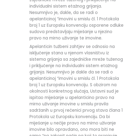
individualni sistem etažnog grijanja.
Nesumnjivo je, dakle, da se radi o
apelanticinoj “imovini u smislu čl. 1 Protokola
broj 1 uz Europsku konvenciju osporene odluke
sudova predstavljaju miješanje u njezino
pravo na mirno uživanje te imovine.
Apelanticin tužbeni zahtjev se odnosio na
isključenje stana u njenom vlasništvu iz
sistema grijanja sa zajedničke mreže tuženog
i priključenje na individualni sistem etažnog
grijanja. Nesumnjivo je dakle da se radi o
apelanticinoj “imovini u smislu čl. 1 Protokola
broj 1 uz Europsku konvenciju. S obzirom na
okolnosti konkretnog slučaja, Ustavni sud je
ispitao miješanje u apelanticino pravo na
mirno uživanje imovine u smislu pravila
sadržanih u prvoj rečenici prvog stava člana 1
Protokola uz Europsku konvenciju. Da bi
miješanje u nečije pravo na mirno uživanje
imovine bilo opravdano, ono mora biti ne
samo “na zakonit način na koji to propisuje