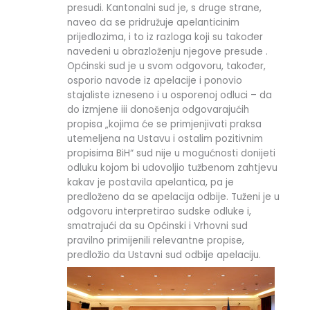
presudi. Kantonalni sud je, s druge strane,
naveo da se pridružuje apelanticinim
prijedlozima, i to iz razloga koji su također
navedeni u obrazloženju njegove presude .
Općinski sud je u svom odgovoru, također,
osporio navode iz apelacije i ponovio
stajaliste izneseno i u osporenoj odluci – da
do izmjene iii donošenja odgovarajućih
propisa „kojima će se primjenjivati praksa
utemeljena na Ustavu i ostalim pozitivnim
propisima BiH“ sud nije u mogućnosti donijeti
odluku kojom bi udovoljio tužbenom zahtjevu
kakav je postavila apelantica, pa je
predloženo da se apelacija odbije. Tuženi je u
odgovoru interpretirao sudske odluke i,
smatrajući da su Općinski i Vrhovni sud
pravilno primijenili relevantne propise,
predložio da Ustavni sud odbije apelaciju.