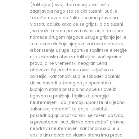
(žaliteljica) svoj stan energetski i više
zagrijavala nego što to čini tuženi“. Sud je
također naveo da žaliteljica ima pravo na
vlastitu odluku kako će se grijati, a da tuženi
„ne može i nema pravo i ovlastenje da silom
nameće drugom njegove usluge grijanja jer je
to u ovom slučaju njegova zakonska obveza,
a korištenje usluge isporuke toplinske energije
nije zakonska obveza žaliteljice, već njezino
pravo, a ne vremenski neograničena
obaveza, čiji prestanak ovisi isključivo o
žaliteljici. Kantonalni sud je također ocijenio
da su navodi tuženog da je apelantica
kupnjom stana pristala na opće uslove iz
ugovora o pružanju toplinske energije
neutemeljeni i da „nemaju uporiste ni u jednoj
zakonskoj odredbi“, te da je i „institut
posrednog grijanja“ na koiji se tuženi pozvao,
a prvostepeni sud „široko obrazložio“, pravno
neodrživ i neutemeljen. Kantonalni sud je u
vezi s tim naveo da vlasnik stana ima pravo