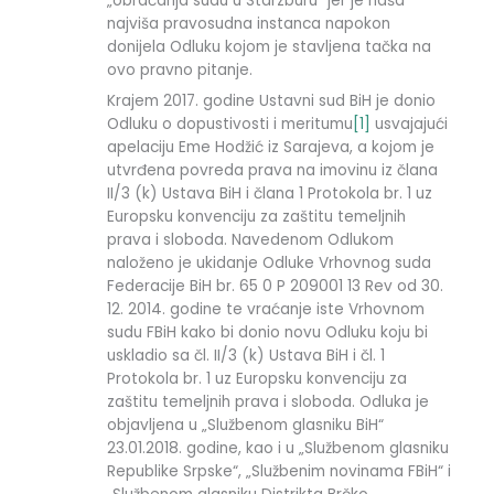
„obraćanja sudu u Starzburu“ jer je naša
najviša pravosudna instanca napokon
donijela Odluku kojom je stavljena tačka na
ovo pravno pitanje.
Krajem 2017. godine Ustavni sud BiH je donio
Odluku o dopustivosti i meritumu
[1]
usvajajući
apelaciju Eme Hodžić iz Sarajeva, a kojom je
utvrđena povreda prava na imovinu iz člana
II/3 (k) Ustava BiH i člana 1 Protokola br. 1 uz
Europsku konvenciju za zaštitu temeljnih
prava i sloboda. Navedenom Odlukom
naloženo je ukidanje Odluke Vrhovnog suda
Federacije BiH br. 65 0 P 209001 13 Rev od 30.
12. 2014. godine te vraćanje iste Vrhovnom
sudu FBiH kako bi donio novu Odluku koju bi
uskladio sa čl. II/3 (k) Ustava BiH i čl. 1
Protokola br. 1 uz Europsku konvenciju za
zaštitu temeljnih prava i sloboda. Odluka je
objavljena u „Službenom glasniku BiH“
23.01.2018. godine, kao i u „Službenom glasniku
Republike Srpske“, „Službenim novinama FBiH“ i