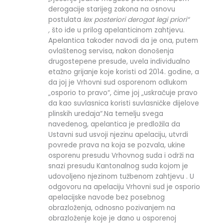
derogacije starijeg zakona na osnovu
postulata
lex posteriori derogat legi priori“
,
što ide u prilog apelanticinom zahtjevu.
Apelantica također navodi da je ona, putem
ovlaštenog servisa, nakon donošenja
drugostepene presude, uvela individualno
etažno grijanje koje koristi od 2014. godine, a
da joj je Vrhovni sud osporenom odlukom
„osporio to pravo“, čime joj „uskračuje pravo
da kao suvlasnica koristi suvlasničke dijelove
plinskih uredaja“.Na temelju svega
navedenog, apelantica je predložila da
Ustavni sud usvoji njezinu apelaciju, utvrdi
povrede prava na koja se pozvala, ukine
osporenu presudu Vrhovnog suda i održi na
snazi presudu Kantonalnog suda kojom je
udovoljeno njezinom tužbenom zahtjevu . U
odgovoru na apelaciju Vrhovni sud je osporio
apelacijske navode bez posebnog
obrazloženja, odnosno pozivanjem na
obrazloženje koje je dano u osporenoj