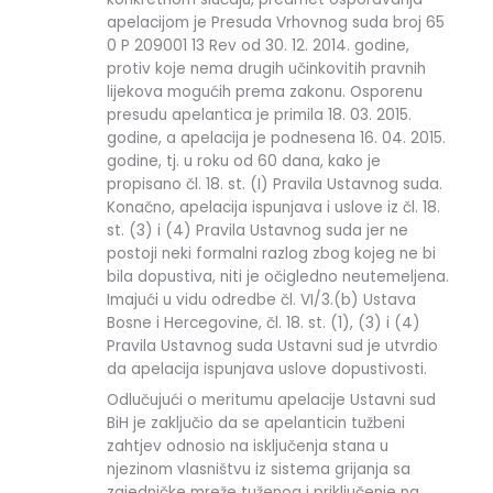
apelacijom je Presuda Vrhovnog suda broj 65
0 P 209001 13 Rev od 30. 12. 2014. godine,
protiv koje nema drugih učinkovitih pravnih
lijekova mogućih prema zakonu. Osporenu
presudu apelantica je primila 18. 03. 2015.
godine, a apelacija je podnesena 16. 04. 2015.
godine, tj. u roku od 60 dana, kako je
propisano čl. 18. st. (I) Pravila Ustavnog suda.
Konačno, apelacija ispunjava i uslove iz čl. 18.
st. (3) i (4) Pravila Ustavnog suda jer ne
postoji neki formalni razlog zbog kojeg ne bi
bila dopustiva, niti je očigledno neutemeljena.
Imajući u vidu odredbe čl. VI/3.(b) Ustava
Bosne i Hercegovine, čl. 18. st. (1), (3) i (4)
Pravila Ustavnog suda Ustavni sud je utvrdio
da apelacija ispunjava uslove dopustivosti.
Odlučujući o meritumu apelacije Ustavni sud
BiH je zaključio da se apelanticin tužbeni
zahtjev odnosio na isključenja stana u
njezinom vlasništvu iz sistema grijanja sa
zajedničke mreže tuženog i priključenje na