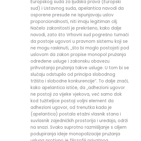
Europskog suda za ljudska prava (Europski
sud) i Ustavnog suda, apelantica navodi da
osporene presude ne ispunjavaju uslov
proporcionalnosti, niti imaju legitiman cilj.
Načelo zakonitosti je prekršeno, kako dalje
navodi, zato što Vrhovni sud pogrešno tumači
da postoje ugovori u pravnom sistemu koji se
ne mogu raskinuti, „što bi moglo postojati pod
uslovom da zakon propise monopol pružanja
određene usluge i zakonsku obavezu
prihvatanja pružanja takve usluge. U tom bi se
slučaju odstupilo od principa slobodnog
tržišta i slobodne konkurencije“. To dalje znači,
kako apelantica ističe, da „adhezioni ugovor
ne postoji za vijeke vjekova, već samo dok
kod tužiteljice postoji voljni element da
adhezioni ugovor, od trenutka kada je
(apelantica) postala etažni vlasnik stana i
suvlasnik zajedničkih prostorija i uređaja, održi
na snazi. Svako suprotno razmišljanje s ciljem
podupiranja ideje monopolizacije pružanja
usluga protivno je filozofiji privatnog