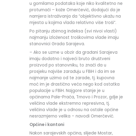
u gomilama podataka koje niko kvalitetno ne
protumači – kaže Omerčević, dodajući da je
namjera istraživanja da “objektivno ukažu na
mjesta u kojima vlada relativno više troši”.
Po pitanju zbirnog indeksa (svi nivoi vlasti)
najmanju izloženost troškovima vlade imaju
stanovnici Grada Sarajeva.
– Ako se uzme u obzir da građani Sarajeva
imaju dodatno i najveći bruto društveni
proizvod po stanovniku, to znači da u
prosjeku najviše zarađuju u FBiH i da im se
najmanje uzima od te zarade, tj. kupovna
moć im je drastično veća nego kod ostatka
populacije u FBiH. Najgore stanje je u
općinama Pale-Prača, Trnovo i Prozor, gdje je
veličina vlade ekstremno represivna, tj.
veličina vlade je u odnosu na ostale općine
nesrazmjerno velika – navodi Omerčević.
Općine i kantoni
Nakon sarajevskih općina, slijede Mostar,