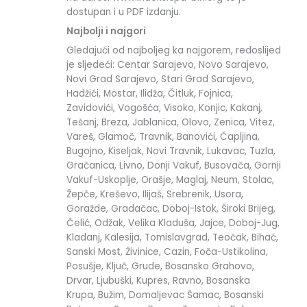
dostupan i u PDF izdanju.
Najbolji i najgori
Gledajući od najboljeg ka najgorem, redoslijed
je sljedeći: Centar Sarajevo, Novo Sarajevo,
Novi Grad Sarajevo, Stari Grad Sarajevo,
Hadžići, Mostar, Ilidža, Čitluk, Fojnica,
Zavidovići, Vogošća, Visoko, Konjic, Kakanj,
Tešanj, Breza, Jablanica, Olovo, Zenica, Vitez,
Vareš, Glamoč, Travnik, Banovići, Čapljina,
Bugojno, Kiseljak, Novi Travnik, Lukavac, Tuzla,
Gračanica, Livno, Donji Vakuf, Busovača, Gornji
Vakuf-Uskoplje, Orašje, Maglaj, Neum, Stolac,
Žepče, Kreševo, Ilijaš, Srebrenik, Usora,
Goražde, Gradačac, Doboj-Istok, Široki Brijeg,
Čelić, Odžak, Velika Kladuša, Jajce, Doboj-Jug,
Kladanj, Kalesija, Tomislavgrad, Teočak, Bihać,
Sanski Most, Živinice, Cazin, Foča-Ustikolina,
Posušje, Ključ, Grude, Bosansko Grahovo,
Drvar, Ljubuški, Kupres, Ravno, Bosanska
Krupa, Bužim, Domaljevac Šamac, Bosanski