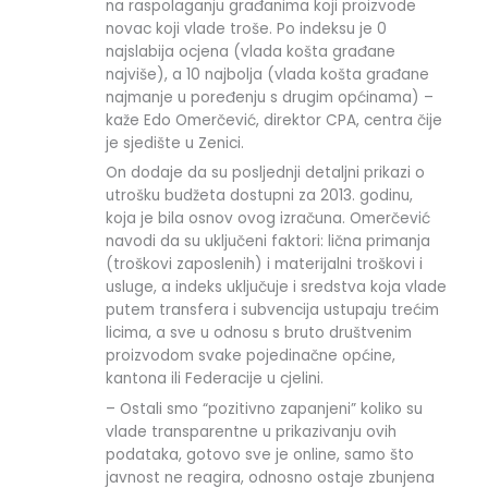
na raspolaganju građanima koji proizvode
novac koji vlade troše. Po indeksu je 0
najslabija ocjena (vlada košta građane
najviše), a 10 najbolja (vlada košta građane
najmanje u poređenju s drugim općinama) –
kaže Edo Omerčević, direktor CPA, centra čije
je sjedište u Zenici.
On dodaje da su posljednji detaljni prikazi o
utrošku budžeta dostupni za 2013. godinu,
koja je bila osnov ovog izračuna. Omerčević
navodi da su uključeni faktori: lična primanja
(troškovi zaposlenih) i materijalni troškovi i
usluge, a indeks uključuje i sredstva koja vlade
putem transfera i subvencija ustupaju trećim
licima, a sve u odnosu s bruto društvenim
proizvodom svake pojedinačne općine,
kantona ili Federacije u cjelini.
– Ostali smo “pozitivno zapanjeni” koliko su
vlade transparentne u prikazivanju ovih
podataka, gotovo sve je online, samo što
javnost ne reagira, odnosno ostaje zbunjena