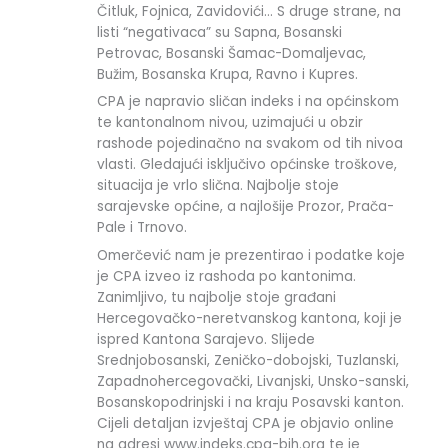
Čitluk, Fojnica, Zavidovići… S druge strane, na
listi “negativaca” su Sapna, Bosanski
Petrovac, Bosanski Šamac-Domaljevac,
Bužim, Bosanska Krupa, Ravno i Kupres.
CPA je napravio sličan indeks i na općinskom
te kantonalnom nivou, uzimajući u obzir
rashode pojedinačno na svakom od tih nivoa
vlasti. Gledajući isključivo općinske troškove,
situacija je vrlo slična. Najbolje stoje
sarajevske općine, a najlošije Prozor, Prača-
Pale i Trnovo.
Omerčević nam je prezentirao i podatke koje
je CPA izveo iz rashoda po kantonima.
Zanimljivo, tu najbolje stoje građani
Hercegovačko-neretvanskog kantona, koji je
ispred Kantona Sarajevo. Slijede
Srednjobosanski, Zeničko-dobojski, Tuzlanski,
Zapadnohercegovački, Livanjski, Unsko-sanski,
Bosanskopodrinjski i na kraju Posavski kanton.
Cijeli detaljan izvještaj CPA je objavio online
na adresi www.indeks.cpa-bih.org te je