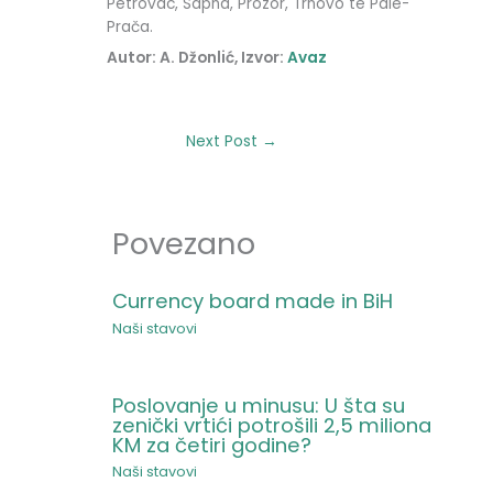
Petrovac, Sapna, Prozor, Trnovo te Pale-
Prača.
Autor: A. Džonlić, Izvor:
Avaz
Next Post
→
Povezano
Currency board made in BiH
Naši stavovi
Poslovanje u minusu: U šta su
zenički vrtići potrošili 2,5 miliona
KM za četiri godine?
Naši stavovi